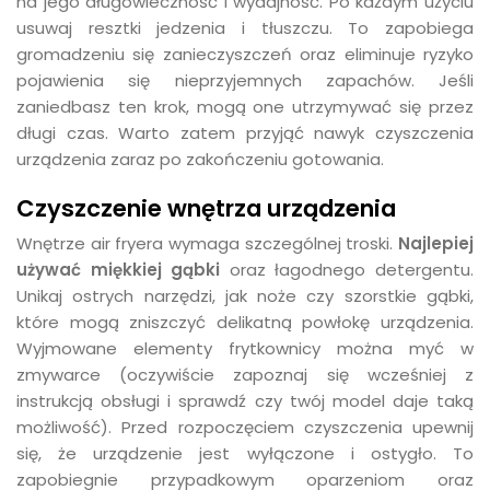
na jego długowieczność i wydajność. Po każdym użyciu
usuwaj resztki jedzenia i tłuszczu. To zapobiega
gromadzeniu się zanieczyszczeń oraz eliminuje ryzyko
pojawienia się nieprzyjemnych zapachów. Jeśli
zaniedbasz ten krok, mogą one utrzymywać się przez
długi czas. Warto zatem przyjąć nawyk czyszczenia
urządzenia zaraz po zakończeniu gotowania.
Czyszczenie wnętrza urządzenia
Wnętrze air fryera wymaga szczególnej troski.
Najlepiej
używać miękkiej gąbki
oraz łagodnego detergentu.
Unikaj ostrych narzędzi, jak noże czy szorstkie gąbki,
które mogą zniszczyć delikatną powłokę urządzenia.
Wyjmowane elementy frytkownicy można myć w
zmywarce (oczywiście zapoznaj się wcześniej z
instrukcją obsługi i sprawdź czy twój model daje taką
możliwość). Przed rozpoczęciem czyszczenia upewnij
się, że urządzenie jest wyłączone i ostygło. To
zapobiegnie przypadkowym oparzeniom oraz