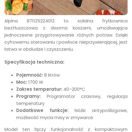
Alpina 871125224012 to solidna frytkownica
beztłuszczowa z dwoma koszami, umożliwiająca
jednoczesne przygotowywanie różnych potraw.
Dzięki
cyfrowemu sterowaniu i powłoce nieprzywierającej, jest
łatwa w obsłudze i czyszczeniu.
Specyfikacja techniczna:
Pojemność:
8 litrów
Moc:
1700 W
Zakres temperatur:
40–200°C
Programy:
Programator czasowy, regulacja
temperatury
Dodatkowe funkcje:
Nóżki antypoślizgowe,
możliwość mycia misy w zmywarce
Model ten łączy funkcjonalność z kompaktowym