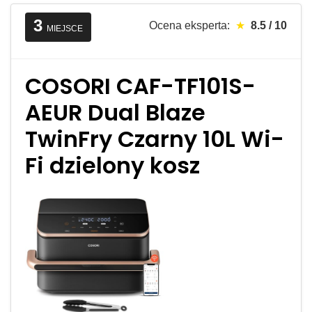
3
Ocena eksperta:
★
8.5 / 10
MIEJSCE
COSORI CAF-TF101S-
AEUR Dual Blaze
TwinFry Czarny 10L Wi-
Fi dzielony kosz