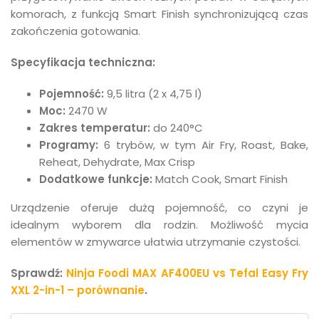
komorach, z funkcją Smart Finish synchronizującą czas
zakończenia gotowania.
Specyfikacja techniczna:
Pojemność:
9,5 litra (2 x 4,75 l)
Moc:
2470 W
Zakres temperatur:
do 240°C
Programy:
6 trybów, w tym Air Fry, Roast, Bake,
Reheat, Dehydrate, Max Crisp
Dodatkowe funkcje:
Match Cook, Smart Finish
Urządzenie oferuje dużą pojemność, co czyni je
idealnym wyborem dla rodzin.
Możliwość mycia
elementów w zmywarce ułatwia utrzymanie czystości.
Sprawdź:
Ninja Foodi MAX AF400EU vs Tefal Easy Fry
XXL 2-in-1 – porównanie
.