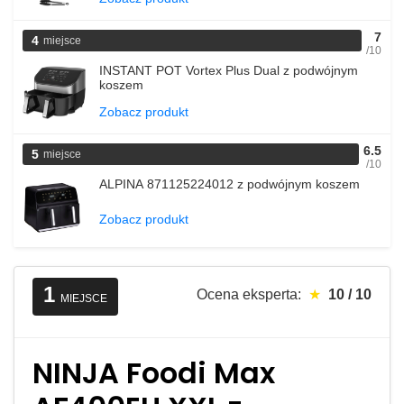
7
4
miejsce
/10
INSTANT POT Vortex Plus Dual z podwójnym
koszem
Zobacz produkt
6.5
5
miejsce
/10
ALPINA 871125224012 z podwójnym koszem
Zobacz produkt
1
Ocena eksperta:
★
10 / 10
MIEJSCE
NINJA Foodi Max