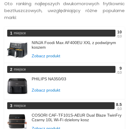
Oto ranking najlepszych dwukomorowych frytkownic
beztłuszczowych, uwzględniający różne popularne
marki:
10
1
miejsce
/10
NINJA Foodi Max AF400EU XXL z podwójnym
koszem
Zobacz produkt
9
2
miejsce
/10
PHILIPS NA350/03
Zobacz produkt
8.5
3
miejsce
/10
COSORI CAF-TF101S-AEUR Dual Blaze TwinFry
Czarny 10L Wi-Fi dzielony kosz
Zobacz produkt