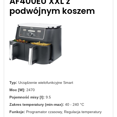
AF400EU XXL z
podwójnym koszem
Typ:
Urządzenie wielofunkcyjne Smart
Moc [W]:
2470
Pojemność misy [l]:
9.5
Zakres temperatury (min-max):
40 - 240 °C
Funkcje:
Programator czasowy, Regulacja temperatury