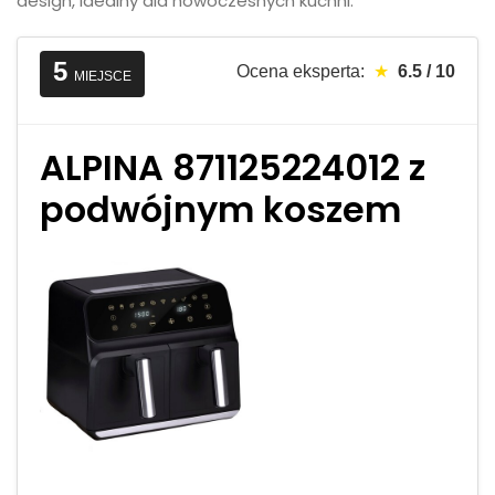
design, idealny dla nowoczesnych kuchni.
5
Ocena eksperta:
★
6.5 / 10
MIEJSCE
ALPINA 871125224012 z
podwójnym koszem