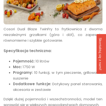
Cosori Dual Blaze TwinFry to frytkownica z dwoma
niezależnymi grzałkami (góra i dół), co zapewnia
Skontaktuj się z nami!
równomierne i szybkie gotowanie.
Specyfikacja techniczna:
Pojemność:
10 litrów
Moc:
1750 W
Programy:
10 funkcji, w tym pieczenie, grillowanie,
suszenie
Dodatkowe funkcje:
Dotykowy panel sterowania,
akcesoria w zestawie
Dzięki dużej pojemności i wszechstronności, model ten
sprawdzi się w większych gospodarstwach domowych.