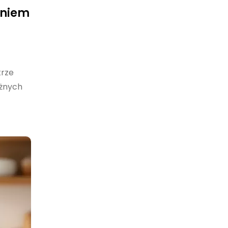
aniem
trze
óżnych