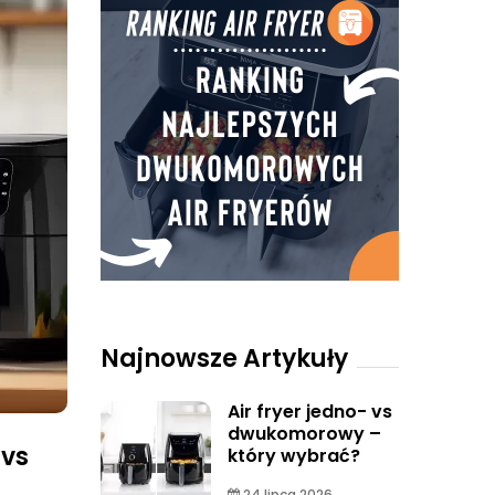
Najnowsze Artykuły
Air fryer jedno- vs
dwukomorowy –
 vs
który wybrać?
24 lipca 2026