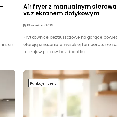
 –
Air fryer z manualnym sterow
vs z ekranem dotykowym
13 września 2025
Frytkownice beztłuszczowe na gorące powie
ni: air
oferują smażenie w wysokiej temperaturze r
rodzajów potraw bez dodatku...
Funkcje i ceny