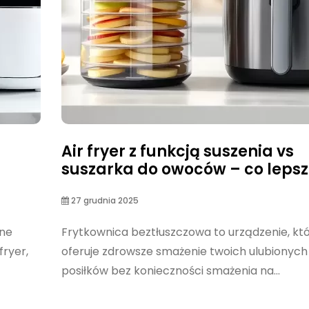
Air fryer z funkcją suszenia vs
suszarka do owoców – co leps
27 grudnia 2025
one
Frytkownica beztłuszczowa to urządzenie, kt
fryer,
oferuje zdrowsze smażenie twoich ulubionych
posiłków bez konieczności smażenia na...