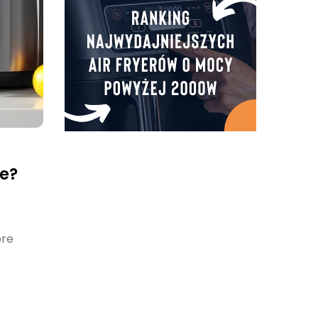
ze?
óre