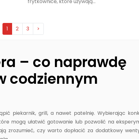
frytkownice, które używają...
1
2
3
>
yera – co naprawdę
w codziennym
tąpić piekarnik, grill, a nawet patelnię. Wybierając kon
które mogą ułatwić gotowanie lub pozwolić na ekspery
ą zrozumieć, czy warto dopłacić za dodatkowy wenty