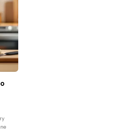
to
ry
sne