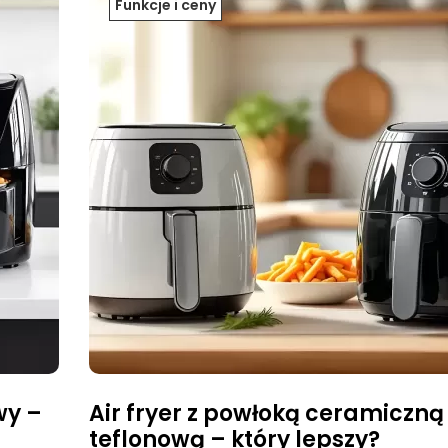
Funkcje i ceny
wy –
Air fryer z powłoką ceramiczną
teflonową – który lepszy?