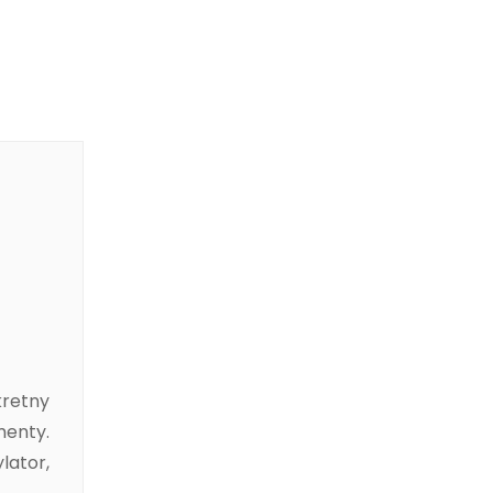
kretny
menty.
lator,