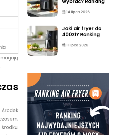
wybrać? Ranking
14 lipca 2026
Jaki air fryer do
400zł? Ranking
11 lipca 2026
nia
wymagają
.
zas
m środek
 czasem,
 środku.