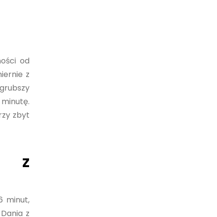
ności od
iernie z
 grubszy
 minutę.
rzy zbyt
a z
6 minut,
 Dania z