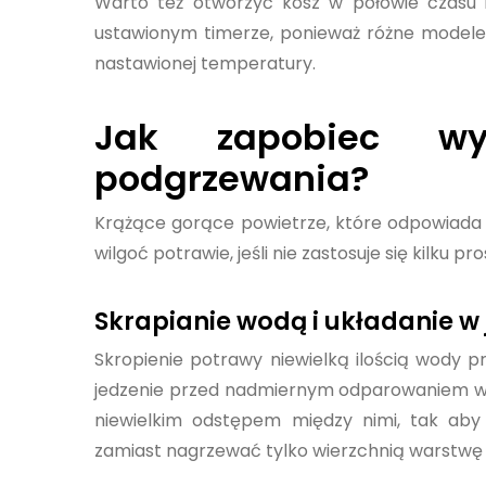
Warto też otworzyć kosz w połowie czasu 
ustawionym timerze, ponieważ różne modele 
nastawionej temperatury.
Jak zapobiec wy
podgrzewania?
Krążące gorące powietrze, które odpowiada z
wilgoć potrawie, jeśli nie zastosuje się kilku p
Skrapianie wodą i układanie w 
Skropienie potrawy niewielką ilością wody 
jedzenie przed nadmiernym odparowaniem wilg
niewielkim odstępem między nimi, tak ab
zamiast nagrzewać tylko wierzchnią warstwę 