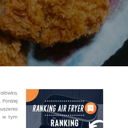
falówka,
 Poniżej
suszenia
iu w tym