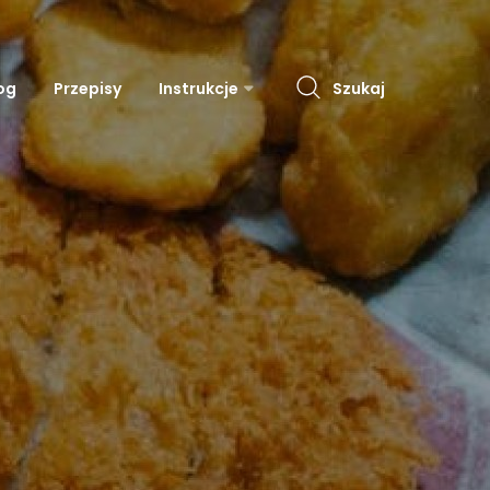
og
Przepisy
Instrukcje
Szukaj