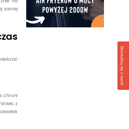
znie na
ej samej
zas
Skontaktuj się z nami!
 odebrać
a chroni
stwie, z
kawałek