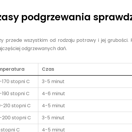
czasy podgrzewania sprawd
 przede wszystkim od rodzaju potrawy i jej grubości. 
ajczęściej odgrzewanych dań.
mperatura
Czas
-170 stopni C
3-5 minut
-190 stopni C
4-6 minut
-210 stopni C
4-5 minut
-200 stopni C
3-5 minut
 stopni C
4-5 minut