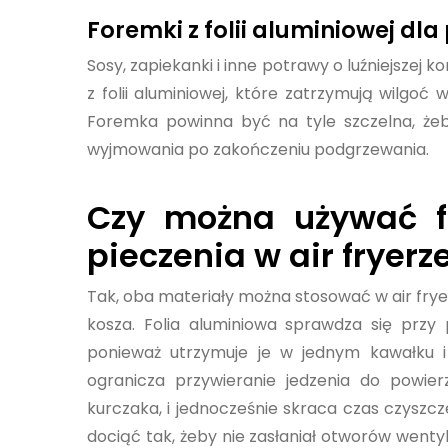
Foremki z folii aluminiowej dl
Sosy, zapiekanki i inne potrawy o luźniejszej
z folii aluminiowej, które zatrzymują wilgo
Foremka powinna być na tyle szczelna, żeby
wyjmowania po zakończeniu podgrzewania.
Czy można używać fo
pieczenia w air fryerz
Tak, oba materiały można stosować w air fryer
kosza. Folia aluminiowa sprawdza się prz
ponieważ utrzymuje je w jednym kawałku i 
ogranicza przywieranie jedzenia do powier
kurczaka, i jednocześnie skraca czas czyszc
dociąć tak, żeby nie zasłaniał otworów went