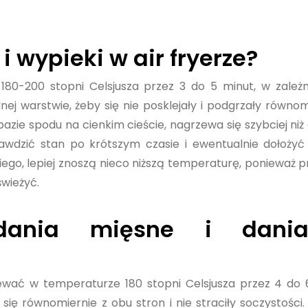
 wypieki w air fryerze?
180-200 stopni Celsjusza przez 3 do 5 minut, w zależ
nej warstwie, żeby się nie posklejały i podgrzały równom
bazie spodu na cienkim cieście, nagrzewa się szybciej niż
awdzić stan po krótszym czasie i ewentualnie dołożyć
skiego, lepiej znoszą nieco niższą temperaturę, ponieważ p
świeżyć.
dania mięsne i dani
zewać w temperaturze 180 stopni Celsjusza przez 4 do 
się równomiernie z obu stron i nie straciły soczystości.