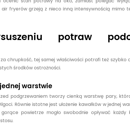
i ocenić stan potrawy na oko, zamiast polegać wyłąc
air fryerów grzeją z nieco inną intensywnością mimo t
suszeniu potraw podc
a chrupkość, tej samej właściwości potrafi też szybko
rostych środków ostrożności.
jednej warstwie
przed podgrzewaniem tworzy cienką warstwę pary, któr
oci. Równie istotne jest ułożenie kawałków w jednej war
y gorące powietrze mogło swobodnie opływać każdy 
stosu.