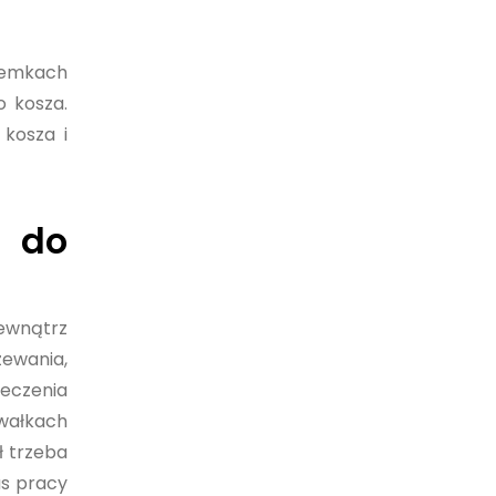
oremkach
o kosza.
 kosza i
u do
wewnątrz
ewania,
eczenia
wałkach
ł trzeba
as pracy