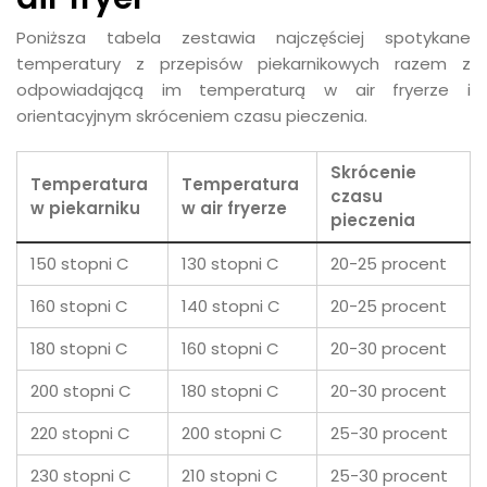
Poniższa tabela zestawia najczęściej spotykane
temperatury z przepisów piekarnikowych razem z
odpowiadającą im temperaturą w air fryerze i
orientacyjnym skróceniem czasu pieczenia.
Skrócenie
Temperatura
Temperatura
czasu
w piekarniku
w air fryerze
pieczenia
150 stopni C
130 stopni C
20-25 procent
160 stopni C
140 stopni C
20-25 procent
180 stopni C
160 stopni C
20-30 procent
200 stopni C
180 stopni C
20-30 procent
220 stopni C
200 stopni C
25-30 procent
230 stopni C
210 stopni C
25-30 procent