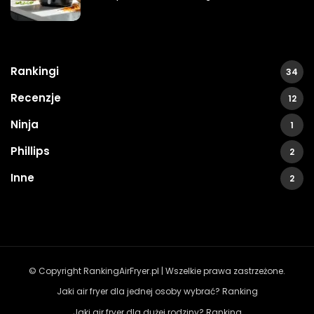
Rankingi
34
Recenzje
12
Ninja
1
Phillips
2
Inne
2
© Copyright RankingAirFryer.pl | Wszelkie prawa zastrzeżone.
Jaki air fryer dla jednej osoby wybrać? Ranking
Jaki air fryer dla dużej rodziny? Ranking