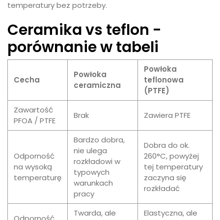
temperatury bez potrzeby.
Ceramika vs teflon -
porównanie w tabeli
Powłoka
Powłoka
Cecha
teflonowa
ceramiczna
(PTFE)
Zawartość
Brak
Zawiera PTFE
PFOA / PTFE
Bardzo dobra,
Dobra do ok.
nie ulega
Odporność
260°C, powyżej
rozkładowi w
na wysoką
tej temperatury
typowych
temperaturę
zaczyna się
warunkach
rozkładać
pracy
Twarda, ale
Elastyczna, ale
Odporność