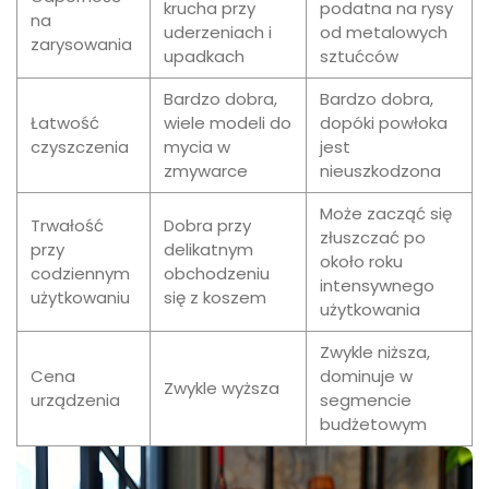
krucha przy
podatna na rysy
na
uderzeniach i
od metalowych
zarysowania
upadkach
sztućców
Bardzo dobra,
Bardzo dobra,
Łatwość
wiele modeli do
dopóki powłoka
czyszczenia
mycia w
jest
zmywarce
nieuszkodzona
Może zacząć się
Trwałość
Dobra przy
złuszczać po
przy
delikatnym
około roku
codziennym
obchodzeniu
intensywnego
użytkowaniu
się z koszem
użytkowania
Zwykle niższa,
Cena
dominuje w
Zwykle wyższa
urządzenia
segmencie
budżetowym