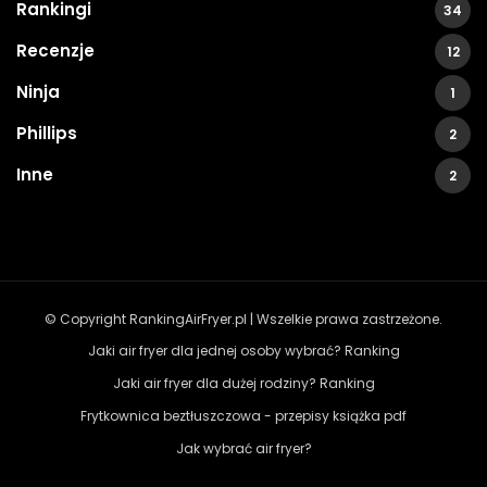
Rankingi
34
Recenzje
12
Ninja
1
Phillips
2
Inne
2
© Copyright RankingAirFryer.pl | Wszelkie prawa zastrzeżone.
Jaki air fryer dla jednej osoby wybrać? Ranking
Jaki air fryer dla dużej rodziny? Ranking
Frytkownica beztłuszczowa - przepisy książka pdf
Jak wybrać air fryer?