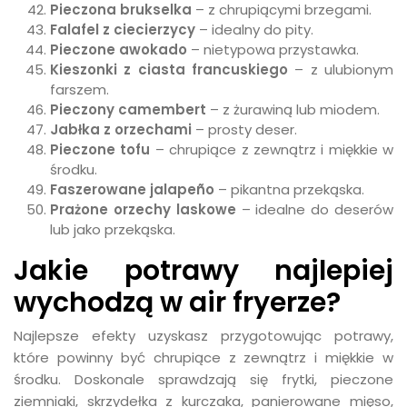
Pieczona brukselka
– z chrupiącymi brzegami.
Falafel z ciecierzycy
– idealny do pity.
Pieczone awokado
– nietypowa przystawka.
Kieszonki z ciasta francuskiego
– z ulubionym
farszem.
Pieczony camembert
– z żurawiną lub miodem.
Jabłka z orzechami
– prosty deser.
Pieczone tofu
– chrupiące z zewnątrz i miękkie w
środku.
Faszerowane jalapeño
– pikantna przekąska.
Prażone orzechy laskowe
– idealne do deserów
lub jako przekąska.
Jakie potrawy najlepiej
wychodzą w air fryerze?
Najlepsze efekty uzyskasz przygotowując potrawy,
które powinny być chrupiące z zewnątrz i miękkie w
środku. Doskonale sprawdzają się frytki, pieczone
ziemniaki, skrzydełka z kurczaka, panierowane mięso,