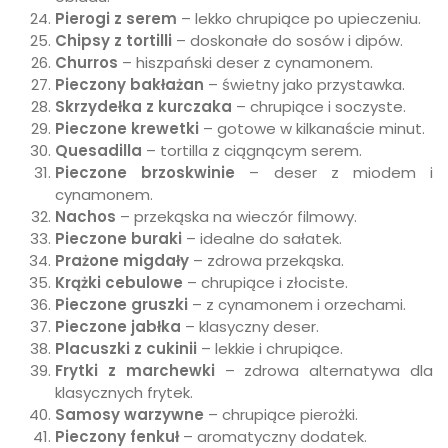
Pierogi z serem
– lekko chrupiące po upieczeniu.
Chipsy z tortilli
– doskonałe do sosów i dipów.
Churros
– hiszpański deser z cynamonem.
Pieczony bakłażan
– świetny jako przystawka.
Skrzydełka z kurczaka
– chrupiące i soczyste.
Pieczone krewetki
– gotowe w kilkanaście minut.
Quesadilla
– tortilla z ciągnącym serem.
Pieczone brzoskwinie
– deser z miodem i
cynamonem.
Nachos
– przekąska na wieczór filmowy.
Pieczone buraki
– idealne do sałatek.
Prażone migdały
– zdrowa przekąska.
Krążki cebulowe
– chrupiące i złociste.
Pieczone gruszki
– z cynamonem i orzechami.
Pieczone jabłka
– klasyczny deser.
Placuszki z cukinii
– lekkie i chrupiące.
Frytki z marchewki
– zdrowa alternatywa dla
klasycznych frytek.
Samosy warzywne
– chrupiące pierożki.
Pieczony fenkuł
– aromatyczny dodatek.