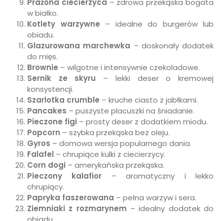
Prażona ciecierzyca
– zdrowa przekąska bogata
w białko.
Kotlety warzywne
– idealne do burgerów lub
obiadu.
Glazurowana marchewka
– doskonały dodatek
do mięs.
Brownie
– wilgotne i intensywnie czekoladowe.
Sernik ze skyru
– lekki deser o kremowej
konsystencji.
Szarlotka crumble
– kruche ciasto z jabłkami.
Pancakes
– puszyste placuszki na śniadanie.
Pieczone figi
– prosty deser z dodatkiem miodu.
Popcorn
– szybka przekąska bez oleju.
Gyros
– domowa wersja popularnego dania.
Falafel
– chrupiące kulki z ciecierzycy.
Corn dogi
– amerykańska przekąska.
Pieczony kalafior
– aromatyczny i lekko
chrupiący.
Papryka faszerowana
– pełna warzyw i sera.
Ziemniaki z rozmarynem
– idealny dodatek do
obiadu.