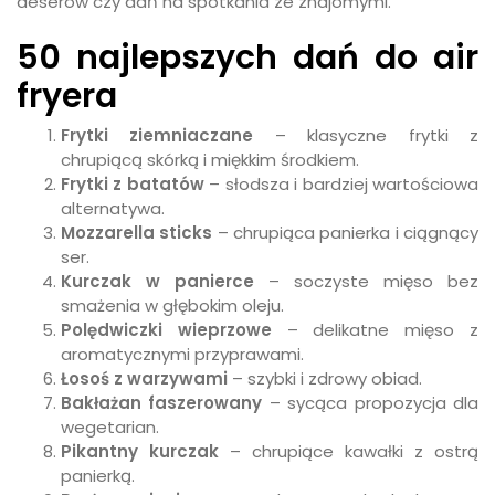
deserów czy dań na spotkania ze znajomymi.
50 najlepszych dań do air
fryera
Frytki ziemniaczane
– klasyczne frytki z
chrupiącą skórką i miękkim środkiem.
Frytki z batatów
– słodsza i bardziej wartościowa
alternatywa.
Mozzarella sticks
– chrupiąca panierka i ciągnący
ser.
Kurczak w panierce
– soczyste mięso bez
smażenia w głębokim oleju.
Polędwiczki wieprzowe
– delikatne mięso z
aromatycznymi przyprawami.
Łosoś z warzywami
– szybki i zdrowy obiad.
Bakłażan faszerowany
– sycąca propozycja dla
wegetarian.
Pikantny kurczak
– chrupiące kawałki z ostrą
panierką.