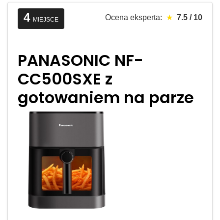
4
Ocena eksperta:
★
7.5 / 10
MIEJSCE
PANASONIC NF-
CC500SXE z
gotowaniem na parze