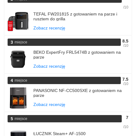
/10
TEFAL FW201815 z gotowaniem na parze i
rusztem do grilla
Zobacz recenzję
8.5
3
miejsce
/10
BEKO ExpertFry FRL5474B z gotowaniem na
parze
Zobacz recenzję
7.5
4
miejsce
/10
PANASONIC NF-CC500SXE z gotowaniem na
parze
Zobacz recenzję
7
5
miejsce
/10
ŁUCZNIK Steam+ AF-1500