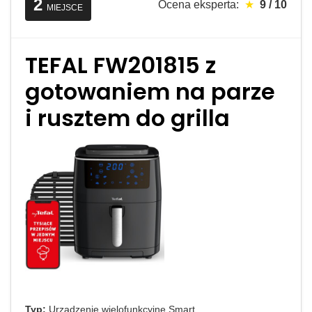
2
Ocena eksperta:
★
9 / 10
MIEJSCE
TEFAL FW201815 z
gotowaniem na parze
i rusztem do grilla
Typ:
Urządzenie wielofunkcyjne Smart