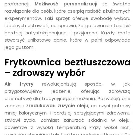
preferencji.
Możliwość personalizacji
to świetne
rozwiązanie dla osób, które czerpią radość z kulinarnych
eksperymentów. Taki sprzęt oferuje swobodę wyboru
idealnych ustawień, co sprawia, że gotowanie staje się
bardziej satysfakcjonujące i przyjemne. Każdy może
stworzyć unikatowe danie, które w pełni odpowiada
jego gustom.
Frytkownica beztłuszczowa
– zdrowszy wybór
Air fryery
rewolucjonizują sposób, w jaki
przygotowujemy jedzenie, oferując zdrowszą
alternatywę dla tradycyjnego smażenia. Pozwalają one
znacznie
zredukować zużycie oleju
, co czyni potrawy
mniej kalorycznymi i bardziej sprzyjającymi zdrowemu
stylowi życia. Zamiast zanurzać składniki w oleju,
powietrze z wysoką temperaturą krąży wokół nich,
uzyskując chrupiącą teksturę bez nadmiaru tłuszczu. To