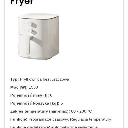
Fryer
Typ:
Frytkownica beztłuszczowa
Moc [W]:
1550
Pojemność misy [l]:
6
Pojemność koszyka [kg]:
6
Zakres temperatury (min-max):
80 - 200 °C
Funkcje:
Programator czasowy, Regulacja temperatury
Funkcje dodatkowe:
Automatyczne wyłączenie,