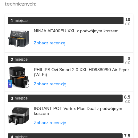
technicznych:
10
1
miejsce
/10
NINJA AF400EU XXL z podwójnym koszem
Zobacz recenzę
9
2
miejsce
/10
PHILIPS Ovi Smart 2.0 XXL HD9880/90 Air Fryer
(Wi-Fi)
Zobacz recenzję
8.5
3
miejsce
/10
INSTANT POT Vortex Plus Dual z podwójnym
koszem
Zobacz recenzję
7.5
4
miejsce