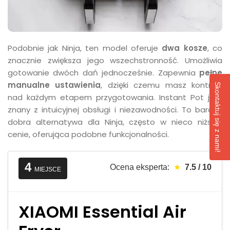
Podobnie jak Ninja, ten model oferuje
dwa kosze
, co
znacznie zwiększa jego wszechstronność. Umożliwia
gotowanie dwóch dań jednocześnie. Zapewnia
pełne
manualne ustawienia
, dzięki czemu masz kontrolę
Skontaktuj się z nami!
nad każdym etapem przygotowania. Instant Pot jest
znany z intuicyjnej obsługi i niezawodności. To bardzo
dobra alternatywa dla Ninja, często w nieco niższej
cenie, oferująca podobne funkcjonalności.
4
Ocena eksperta:
★
7.5 / 10
MIEJSCE
XIAOMI Essential Air