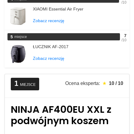
/10
XIAOMI Essential Air Fryer
Zobacz recenzję
7
5
miejsce
/10
ŁUCZNIK AF-2017
Zobacz recenzję
1
Ocena eksperta:
★
10 / 10
MIEJSCE
NINJA AF400EU XXL z
podwójnym koszem