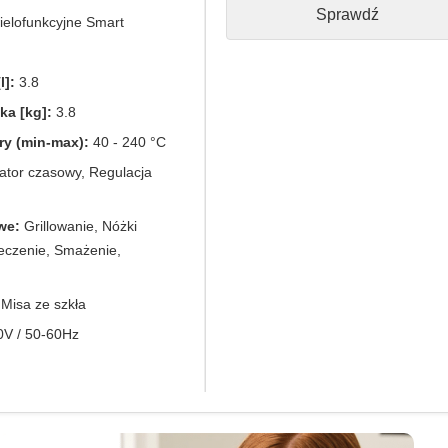
Sprawdź
elofunkcyjne Smart
l]:
3.8
a [kg]:
3.8
ry (min-max):
40 - 240 °C
tor czasowy, Regulacja
we:
Grillowanie, Nóżki
ieczenie, Smażenie,
Misa ze szkła
V / 50-60Hz