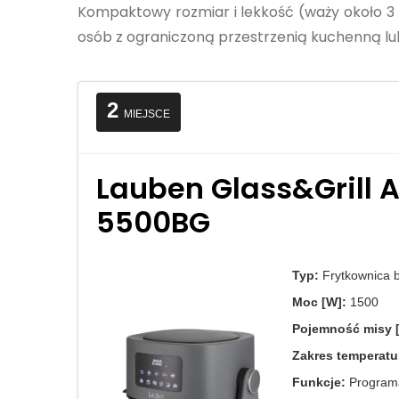
Kompaktowy rozmiar i lekkość (waży około 3 fun
osób z ograniczoną przestrzenią kuchenną l
2
MIEJSCE
Lauben Glass&Grill Ai
5500BG
Typ:
Frytkownica 
Moc [W]:
1500
Pojemność misy [
Zakres temperatu
Funkcje:
Programa