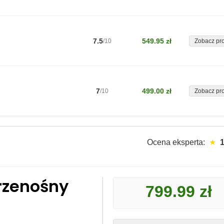
7.5
549.95 zł
/10
Zobacz pr
7
499.00 zł
/10
Zobacz pr
Ocena eksperta:
★
1
przenośny
799.99 zł