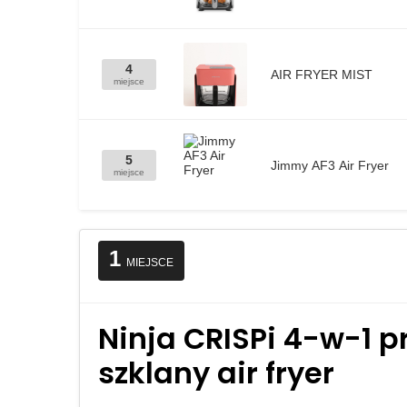
4
AIR FRYER MIST
miejsce
5
Jimmy AF3 Air Fryer
miejsce
1
MIEJSCE
Ninja CRISPi 4-w-1 
szklany air fryer