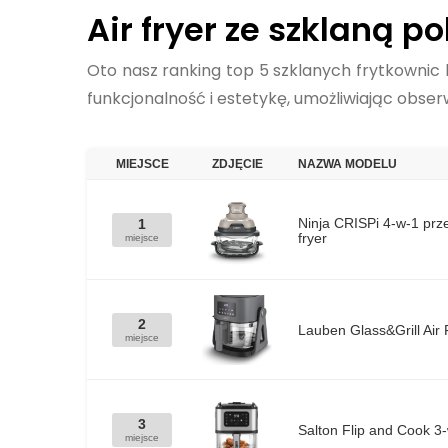
Air fryer ze szklaną p
​Oto nasz ranking top 5 szklanych frytkowni
funkcjonalność i estetykę, umożliwiając obse
MIEJSCE
ZDJĘCIE
NAZWA MODELU
Ninja CRISPi 4-w-1 prz
1
fryer
miejsce
2
Lauben Glass&Grill Air
miejsce
3
Salton Flip and Cook 3-
miejsce