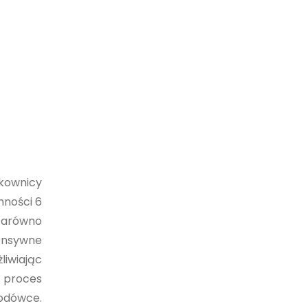
tkownicy
mności 6
 zarówno
tensywne
liwiając
 proces
odówce.