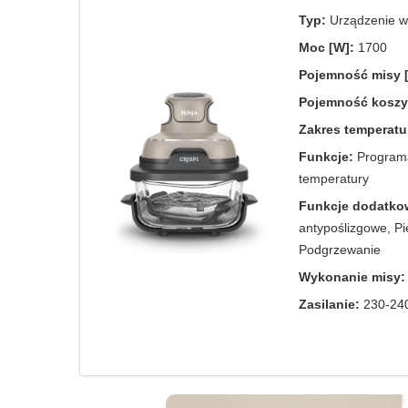
Typ:
Urządzenie wi
Moc [W]:
1700
Pojemność misy [
Pojemność koszyk
Zakres temperatu
Funkcje:
Programa
temperatury
Funkcje dodatko
antypoślizgowe, P
Podgrzewanie
Wykonanie misy:
Zasilanie:
230-240