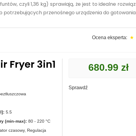
tów, czyli 1,36 kg) sprawiają, że jest to idealne rozwiąz
ub potrzebujących przenośnego urządzenia do gotowania
Ocena eksperta:
★
r Fryer 3in1
680.99 zł
Sprawdź
beztłuszczowa
l]:
5.5
ry (min-max):
80 - 220 °C
tor czasowy, Regulacja