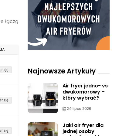
re łączą
JA
Najnowsze Artykuły
enzję
Air fryer jedno- vs
dwukomorowy –
który wybrać?
enzję
24 lipca 2026
Jaki air fryer dla
jednej osoby
enzję