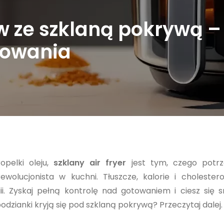
ów ze szklaną pokrywą –
towania
pelki oleju,
szklany air fryer
jest tym, czego potrze
olucjonista w kuchni. Tłuszcze, kalorie i cholestero
gii. Zyskaj pełną kontrolę nad gotowaniem i ciesz się
dzianki kryją się pod szklaną pokrywą? Przeczytaj dalej.