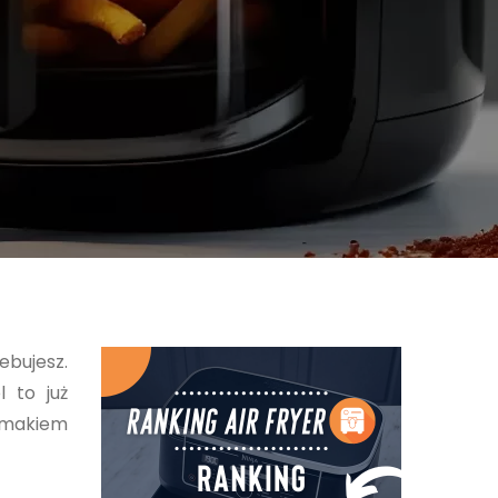
bujesz.
l to już
 smakiem