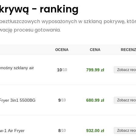
okrywą - ranking
c beztłuszczowych wyposażonych w szklaną pokrywę, któ
rwację procesu gotowania.
OCENA
CENA
RECENZ
enośny szklany air
10
799.99 zł
/10
Zobacz rec
 Fryer 3in1 5500BG
9
680.99 zł
/10
Zobacz rec
8
932.00 zł
w-1 Air Fryer
/10
Zobacz rec