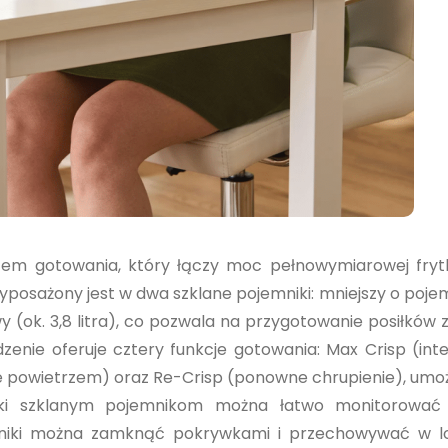
ystem gotowania, który łączy moc pełnowymiarowej fry
osażony jest w dwa szklane pojemniki: mniejszy o poje
owy (ok. 3,8 litra), co pozwala na przygotowanie posiłków
ządzenie oferuje cztery funkcje gotowania: Max Crisp (in
ie powietrzem) oraz Re-Crisp (ponowne chrupienie), umoż
ęki szklanym pojemnikom można łatwo monitorować
emniki można zamknąć pokrywkami i przechowywać w l