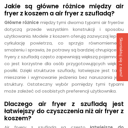
Jakie są główne różnice między air
fryer z koszem a air fryer z szufladą?
Główne różnice
między tymi dwoma typami air fryerów
dotyczą przede wszystkim konstrukcji i sposobu
użytkowania. Modele z koszem oferują zazwyczaj lepszą
Skontaktuj się z nami!
cyrkulację powietrza, co sprzyja równomiernemu
smażeniu i sprawia, że potrawy są bardziej chrupiące. Air
fryery z szufladą często zapewniają większą pojemność,
co jest korzystne dla osób przygotowujących większe
posiłki. Dzięki strukturze szuflady, łatwiejsze jest także
mieszanie i wyjmowanie jedzenia bez naruszania jego
struktury. Ostateczny wybór pomiędzy tymi typami
może zależeć od osobistych preferencji użytkownika.
Dlaczego air fryer z szufladą jest
łatwiejszy do czyszczenia niż air fryer z
koszem?
Air fryery z szufladą są często
łatwiejsze do