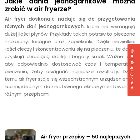
Jakie dania jednogarnkowe można
zrobić w air fryerze?
Air fryer doskonale nadaje się do przygotowania
różnych dań jednogarnkowych
, które nie wymagają
dużej ilości płynów. Przykłady takich potraw to pieczone
makarony, lasagne oraz zapiekanki. Dzięki niewielkiej
ilości cieczy i skoncentrowaniu się na pieczeniu, te dania
Skontaktuj się z nami!
uzyskują chrupiącą skórkę i bogaty smak. Ważne jest,
aby odpowiednio dostosować czas i temperaturę
pieczenia, żeby osiągnąć najlepsze rezultaty. Dzięki
temu air fryer staje się wszechstronnym urządzeniem w
kuchni, idealnym do kreatywnego eksperymentowania z
różnymi przepisami.
Air fryer przepisy — 50 najlepszych