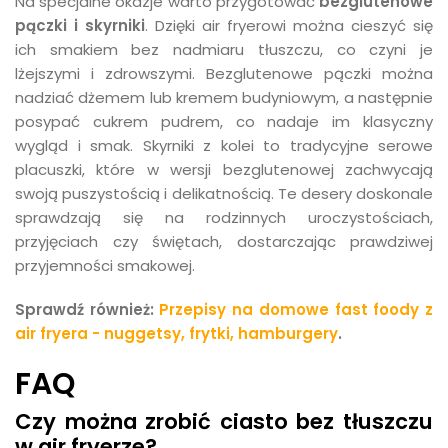
Na specjalne okazje warto przygotować
bezglutenowe
pączki i skyrniki
. Dzięki air fryerowi można cieszyć się
ich smakiem bez nadmiaru tłuszczu, co czyni je
lżejszymi i zdrowszymi. Bezglutenowe pączki można
nadziać dżemem lub kremem budyniowym, a następnie
posypać cukrem pudrem, co nadaje im klasyczny
wygląd i smak. Skyrniki z kolei to tradycyjne serowe
placuszki, które w wersji bezglutenowej zachwycają
swoją puszystością i delikatnością. Te desery doskonale
sprawdzają się na rodzinnych uroczystościach,
przyjęciach czy świętach, dostarczając prawdziwej
przyjemności smakowej.
Sprawdź również:
Przepisy na domowe fast foody z
air fryera - nuggetsy, frytki, hamburgery
.
FAQ
Czy można zrobić ciasto bez tłuszczu
w air fryerze?