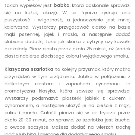
takich wypieków jest
babka
, która doskonale sprawdzi
się na każdą okazję. W air fryerze zyskuje ona
puszystość i wilgotność, a jednocześnie jest mniej
kaloryczna. Wystarczy przygotować ciasto na bazie
mąki pszennej, jajek i masła, a następnie dodać
ulubione dodatki, takie jak skórka z cytryny czy kawałki
czekolady. Piecz ciasto przez około 25 minut, aż środek
ciasta nabierze złocistego koloru i wyjątkowego smaku.
Klasyczna szarlotka
to kolejny przysmak, który można
przyrządzić w tym urządzeniu. Jabłka w połączeniu z
delikatnym ciastem i zapachem cynamonu to
aromatyczna klasyka, która zawsze się sprawdza.
Wystarczy podsmażyć plasterki jabłek z cukrem i
cynamonem, a następnie ułożyć je na cieście z mąki,
cukru i masła. Całość piecze się w air fryerze przez
około 20-30 minut, co sprawia, że szarlotka jest krucha,
a owoce soczyste. Możesz dodać na wierzch trochę
lodów lub bitą śmietanę dla dodatkowego smaku.