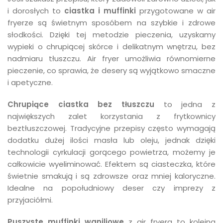
i dorosłych to
ciastka i muffinki
przygotowane w air
fryerze są świetnym sposóbem na szybkie i zdrowe
słodkości. Dzięki tej metodzie pieczenia, uzyskamy
wypieki o chrupiącej skórce i delikatnym wnętrzu, bez
nadmiaru tłuszczu. Air fryer umożliwia równomierne
pieczenie, co sprawia, że desery są wyjątkowo smaczne
i apetyczne.
Chrupiące ciastka bez tłuszczu
to jedna z
największych zalet korzystania z frytkownicy
beztłuszczowej. Tradycyjne przepisy często wymagają
dodatku dużej ilości masła lub oleju, jednak dzięki
technologii cyrkulacji gorącego powietrza, możemy je
całkowicie wyeliminować. Efektem są ciasteczka, które
świetnie smakują i są zdrowsze oraz mniej kaloryczne.
Idealne na popołudniowy deser czy imprezy z
przyjaciółmi.
Puszyste muffinki waniliowe
z air fryera to kolejna